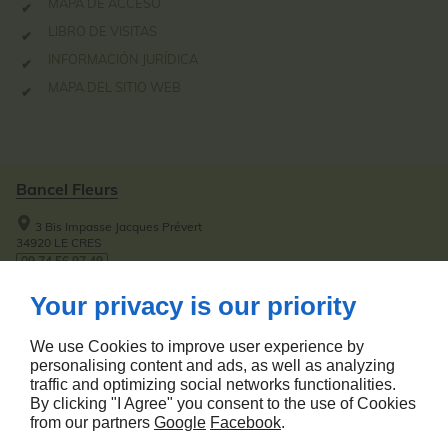
MAPA DE ACCESO
LIBRO DE VISITAS
INFORMACIÓN JURÍDICA
MAPA DEL SITIO WEB
Bancel Fleurs
3 Bis Impasse Jacques Prévert
34920
LE CRES
09 74 56 97 49
06 03 03 04 44
Your privacy is our priority
A Proposito
We use Cookies to improve user experience by
personalising content and ads, as well as analyzing
Inicio
Información Jurídica
traffic and optimizing social networks functionalities.
Libro de visitas
Mapa del sitio web
By clicking "I Agree" you consent to the use of Cookies
from our partners
Google
Facebook
.